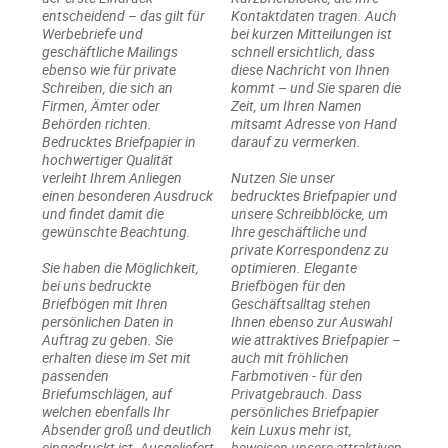
entscheidend – das gilt für
Kontaktdaten tragen. Auch
Werbebriefe und
bei kurzen Mitteilungen ist
geschäftliche Mailings
schnell ersichtlich, dass
ebenso wie für private
diese Nachricht von Ihnen
Schreiben, die sich an
kommt – und Sie sparen die
Firmen, Ämter oder
Zeit, um Ihren Namen
Behörden richten.
mitsamt Adresse von Hand
Bedrucktes Briefpapier in
darauf zu vermerken.
hochwertiger Qualität
verleiht Ihrem Anliegen
Nutzen Sie unser
einen besonderen Ausdruck
bedrucktes Briefpapier und
und findet damit die
unsere Schreibblöcke, um
gewünschte Beachtung.
Ihre geschäftliche und
private Korrespondenz zu
Sie haben die Möglichkeit,
optimieren. Elegante
bei uns bedruckte
Briefbögen für den
Briefbögen mit Ihren
Geschäftsalltag stehen
persönlichen Daten in
Ihnen ebenso zur Auswahl
Auftrag zu geben. Sie
wie attraktives Briefpapier –
erhalten diese im Set mit
auch mit fröhlichen
passenden
Farbmotiven - für den
Briefumschlägen, auf
Privatgebrauch. Dass
welchen ebenfalls Ihr
persönliches Briefpapier
Absender groß und deutlich
kein Luxus mehr ist,
eingedruckt ist. Ausgeliefert
beweisen unsere attraktiven