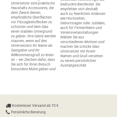
Untersetzer sind praktische
bedruckte Bierdeckel. Sie
Haushalts-Accessoires, die
empfehlen sich deshalb
dem Zweck dienen,
auch zu feierlichen Anlässen
empfindliche Oberflächen
wie Hochzeiten,
vor Flüssigkeitsflecken zu
Geburtstagen oder Jubiläen,
schützen und dem Glas
auch für Firmenfeiern und
einen stabilen Untergrund
Vereinsveranstaltungen.
zu geben. Ihre Gäste werden
Wählen Sie aus
staunen, wenn auf den
verschiedenen Motiven und
Untersetzern Ihr Name als
machen Sie schicke Glas-
Gastgeber und Ihr
Untersetzer mit Ihrem
Willkommensgruß zu lesen
Namen und Gruß versehen
ist – ein Zeichen dafür, dass
zu einem persönlichen
Sie sich für Ihren Besuch
Aushängeschild.
besondere Mühe geben und
Kostenloser Versand ab 70 €
Persönliche Beratung