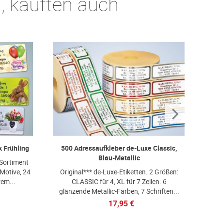
n, kauften auch
 Frühling
500 Adressaufkleber de-Luxe Classic,
5
Blau-Metallic
Sortiment
 Motive, 24
Original*** de-Luxe-Etiketten. 2 Größen:
O
rem...
CLASSIC für 4, XL für 7 Zeilen. 6
glänzende Metallic-Farben, 7 Schriften...
gl
17,95 €