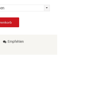
len
renkorb
Empfehlen