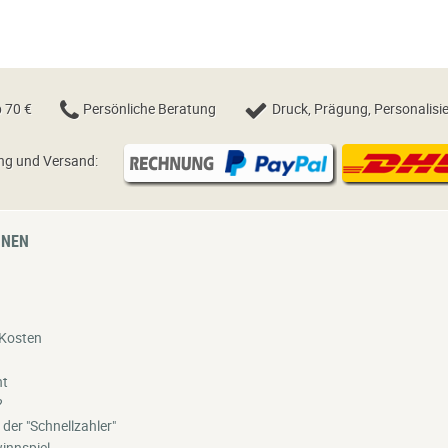
 70 €
Persönliche Beratung
Druck, Prägung, Personalisi
ng und Versand:
ONEN
Kosten
ht
?
 der "Schnellzahler"
innspiel