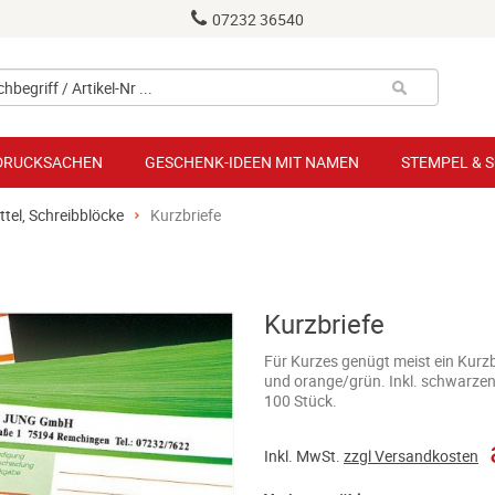
07232 36540
hbegriff / Artikel-Nr ...
 DRUCKSACHEN
GESCHENK-IDEEN MIT NAMEN
STEMPEL & 
ttel, Schreibblöcke
Kurzbriefe
Kurzbriefe
Für Kurzes genügt meist ein Kurzb
und orange/grün. Inkl. schwarze
100 Stück.
Inkl.
MwSt.
zzgl Versandkosten