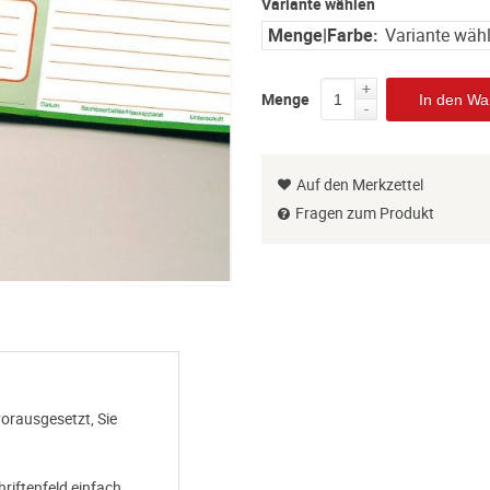
Variante wählen
Menge|Farbe:
Variante wäh
+
Menge
In den Wa
-
Auf den Merkzettel
Fragen zum Produkt
vorausgesetzt, Sie
riftenfeld einfach