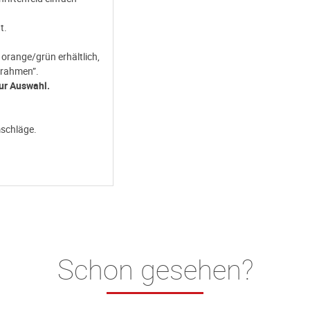
t.
 orange/grün erhältlich,
nrahmen”.
zur Auswahl.
mschläge.
Schon gesehen?